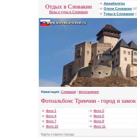
Авиабилеты
Отдых в Словакии
Отели Словакии
(6
Визы и туры в Словакию
Туры в Словакию
(
Навигация
:
Словакия
/
фотогалерея
Фотоальбом: Тренчин - город и замок
Фото 1
Фото 2
Фото 4
Фото 5
Фото 7
Фото 8
Фото 10
Фото 11
Карта старого города