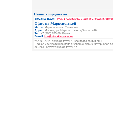
Наши координаты
Slovakia-Travel
-
туры в Словакию, отдых в Словакии, отели
Офис на Марксистской
Метро
: Марксистская / Таганская
Адрес
: Москва, ул. Марксистская, д 3 офис 416
Тел
: +7 (495) 785-88-10 (мн.)
E-mail
:
info@slovakia-travel.ru
© 2005-2014, slovakia-travel.ru Все права защищены.
Полное или частичное использование любых материалов во
ссылке на www.slovakia-travel.ru!