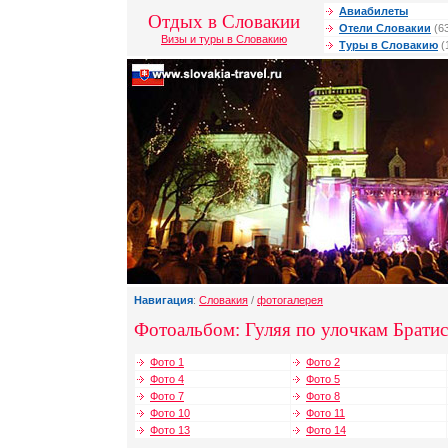
Авиабилеты
Отдых в Словакии
Отели Словакии
(6
Визы и туры в Словакию
Туры в Словакию
(
Навигация
:
Словакия
/
фотогалерея
Фотоальбом: Гуляя по улочкам Брати
Фото 1
Фото 2
Фото 4
Фото 5
Фото 7
Фото 8
Фото 10
Фото 11
Фото 13
Фото 14