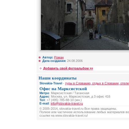
Автор:
Роман
Дата создания:
24.08.2006
Добавить свой фотоальбом »»
Наши координаты
Slovakia-Travel
-
туры в Словакию, отдых в Словакии, отели
Офис на Марксистской
Метро
: Марксистская / Таганская
Адрес
: Москва, ул. Марксистская, д 3 офис 416
Тел
: +7 (495) 785-88-10 (мн.)
E-mail
:
info@slovakia-travel.ru
© 2005-2014, slovakia-travel.ru Все права защищены.
Полное или частичное использование любых материалов во
ссылке на www.slovakia-travel.ru!